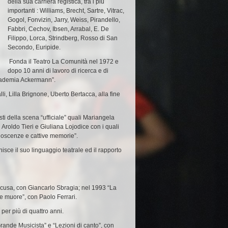
della sua carriera registica, tra i più
importanti :
Williams, Brecht, Sartre, Vitrac,
Gogol, Fonvizin, Jarry, Weiss, Pirandello,
Fabbri, Cechov, Ibsen, Arrabal, E. De
Filippo, Lorca, Strindberg, Rosso di San
Secondo, Euripide
.
Fonda il
Teatro
La Comunità
nel
1972
e
dopo 10 anni di lavoro di ricerca e di
ademia Ackermann
”.
i, Lilla Brignone, Uberto Bertacca,
alla fine
sti della scena “ufficiale” quali
Mariangela
n
Aroldo Tieri
e
Giuliana Lojodice
con i quali
oscenze e cattive memorie
”.
nisce il suo linguaggio teatrale ed il rapporto
racusa, con
Giancarlo Sbragia
; nel 1993 “
La
 re muore
”, con
Paolo Ferrari
.
 per più di quattro anni.
Grande Musicista
” e “
Lezioni di canto
”, con