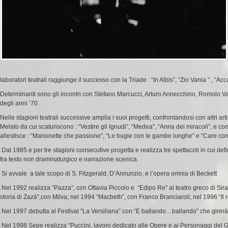
laboratori teatrali raggiunge il successo con
la Triade
: “
In Albis
”, “
Zio Vania
” , “
Acc
Determinanti sono gli incontri con
Stefano Marcucci, Arturo Annecchino, Romolo Vall
degli anni ’70.
Nelle stagioni teatrali successive amplia i suoi progetti, confrontandosi con altri arti
Melato
da cui scaturiscono : “
Vestire gli Ignudi
”, “
Medea
”, “
Anna dei miracoli
”, e co
allestisce : “
Marionette che passione
”, “
Le bugie con le gambe lunghe
” e “
Care con
Dal 1985 e per tre stagioni consecutive progetta e realizza tre spettacoli in cui defi
fra testo non drammaturgico e narrazione scenica.
Si avvale a tale scopo di
S. Fitzgerald
,
D’Annunzio
, e l’opera omnia di
Beckett
.
Nel 1992 realizza “
Pazza
”, con
Ottavia Piccolo
e “
Edipo Re
” al teatro greco di Si
storia di Zazà
”,con
Milva
; nel 1994 “
Macbeth
”, con
Franco Branciaroli
; nel 1996 “
Il
Nel 1997 debutta al Festival “
La Versiliana
” con “
E ballando…ballando
” che girerà
Nel 1998
Sepe
realizza “
Puccini, lavoro dedicato alle Opere e ai Personaggi del 