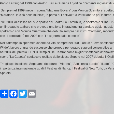
Paolo Ferrari
; nel 1999 con
Aroldo Tieri
e
Giuliana Lojodice
“
L’amante inglese
” di
M
Sempre nel 1999 mette in scena “
Madame Bovary
” con
Monica Guerritore
, spetta
“
Marathon- la città della musica
”, in prima al Festival “
La Versiliana
” e poi in turne
Nel 2001 allestisce nel suo spazio del
Teatro
La Comunità
, lo spettacolo “
Cine H
”
un linguaggio teatrale che preveda una forte interazione tra parola e gesto, quest
spettacolo con
Monica Guerritore
che debutta sempre nel 2001 “
Carmen
”, secondo
che si concluderà nel 2003 con “
La signora dalle camelie
”.
Nel frattempo la sperimentazione dà vita, sempre nel 2001, ad un nuovo spettacol
Wilde
”, lavoro di grande successo che proroga per quattro stagioni consecutive arr
nel2004 del premio ETI “Gli Olimpici Del Teatro” come miglior spettacolo d’innovazi
scena “
La Casetta
” spettacolo recitato dallo stesso Sepe e nel 2007 debutta l’ Ot
Tra gli spettacoli che Sepe ama ricordare : “
Vienna
”, “
Atto senza parole
”, “
Iliade
”, “
importanza internazionale quali il Festival di Nancy, il Festival di New York,
La Vers
Spoleto
Share
Facebook
Twitter
Email