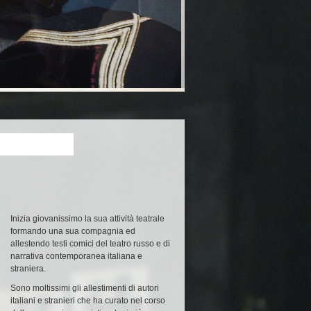
Inizia giovanissimo la sua attività teatrale
formando una sua compagnia ed
allestendo testi comici del teatro russo e di
narrativa contemporanea italiana e
straniera.
Sono moltissimi gli allestimenti di autori
italiani e stranieri che ha curato nel corso