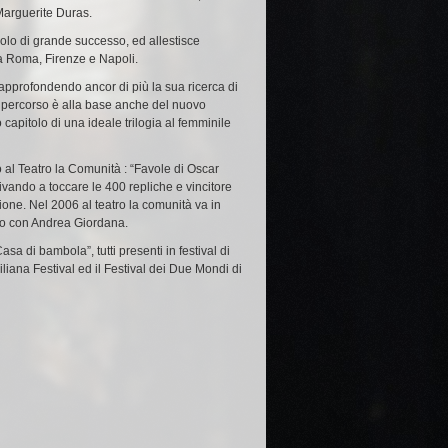
arguerite Duras
.
colo di grande successo, ed allestisce
’ a Roma, Firenze e Napoli.
 approfondendo ancor di più la sua ricerca di
o percorso è alla base anche del nuovo
 capitolo di una ideale trilogia al femminile
o al
Teatro
la Comunità
: “
Favole di Oscar
ivando a toccare le 400 repliche e vincitore
one. Nel 2006 al teatro la comunità va in
ello con Andrea Giordana.
Casa di bambola
”, tutti presenti in festival di
iliana Festival
ed il Festival dei Due Mondi di