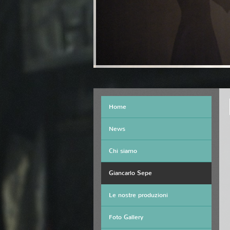
Home
News
Chi siamo
Giancarlo Sepe
Le nostre produzioni
Foto Gallery